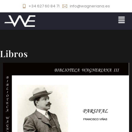
+34 627 60 84 71
info@wagneriana.es
Libros